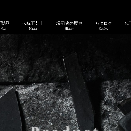
新製品
伝統工芸士
堺刃物の歴史
カタログ
包
New
Master
History
Catalog