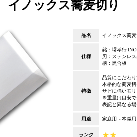
イノックス蕎麦切り
品名
イノックス蕎麦
銘：堺孝行 INO
仕様
刃：ステンレス
柄：黒合板
品質にこだわり
本格的な蕎麦切
特徴
サビに強いモリ
※重量は目安で
表記と異なる場
用途
家庭用～本職用
★★
ランク