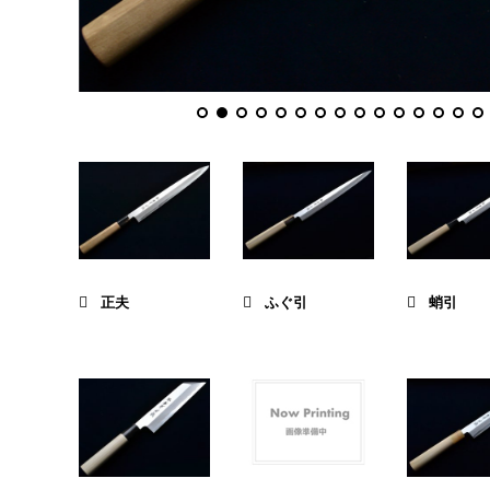
正夫
ふぐ引
蛸引