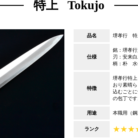
特上
Tokujo
品名
堺孝行 特
銘：堺孝行
仕様
刃：安来白
柄：朴 水
堺孝行特上
おり素晴ら
特徴
込むごとに
の包丁です
用途
本職用（鋼
★★★
ランク