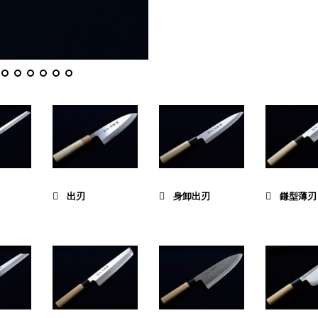
出刃
身卸出刃
鎌型薄刃