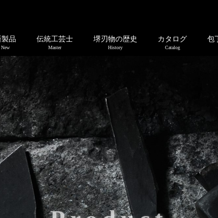
新製品
伝統工芸士
堺刃物の歴史
カタログ
包
New
Master
History
Catalog