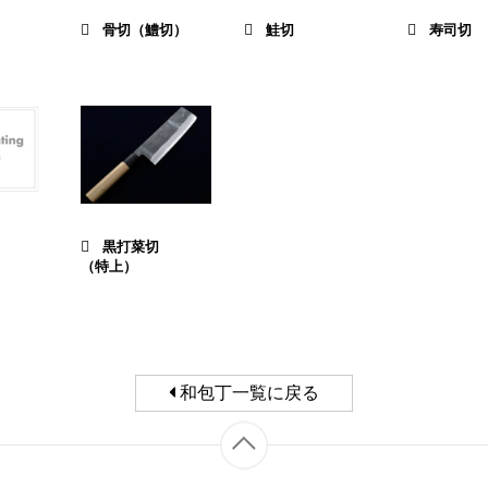
骨切（鱧切）
鮭切
寿司切
黒打菜切
（特上）
和包丁一覧に戻る