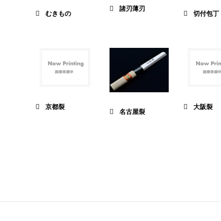
諸刃薄刃
むきもの
切付包丁
京都裂
大阪裂
名古屋裂