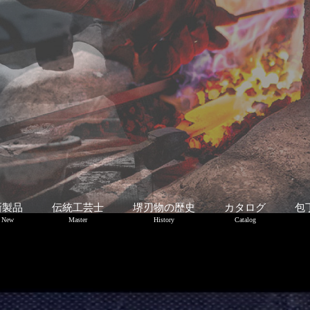
新製品
伝統工芸士
堺刃物の歴史
カタログ
包
New
Master
History
Catalog