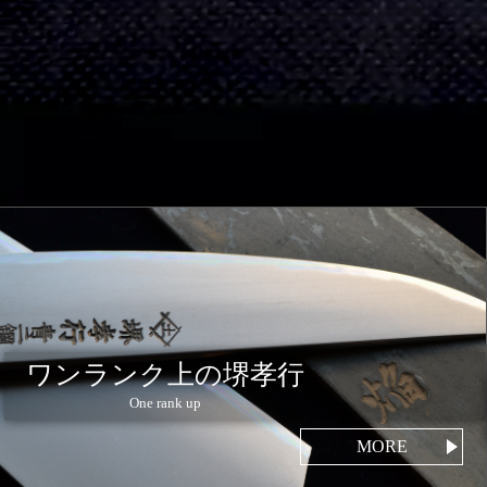
ワンランク上の堺孝行
One rank up
MORE